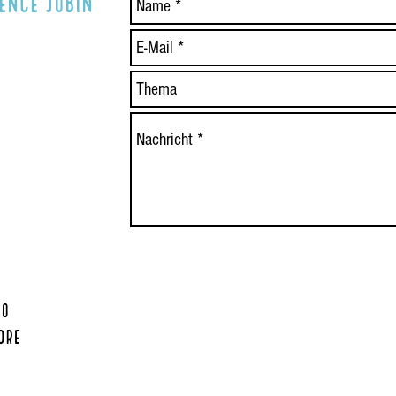
encE Jobin
 0
dre